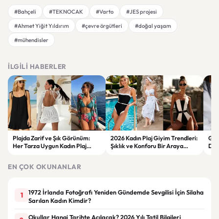
#Bahçeli
#TEKNOCAK
#Varto
#JES projesi
#Ahmet Yiğit Yıldırım
#çevre örgütleri
#doğal yaşam
#mühendisler
İLGILI HABERLER
Plajda Zarif ve Şık Görünüm:
2026 Kadın Plaj Giyim Trendleri:
Güz
Her Tarza Uygun Kadın Plaj
Şıklık ve Konforu Bir Araya
Dön
Giyim Önerileri
Getiren Modeller
Bakı
Çöz
EN ÇOK OKUNANLAR
1972 İrlanda Fotoğrafı Yeniden Gündemde Sevgilisi İçin Silaha
1
Sarılan Kadın Kimdir?
Okullar Hangi Tarihte Açılacak? 2026 Yılı Tatil Bilgileri