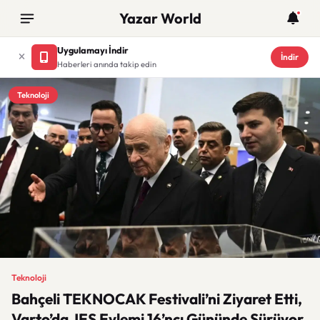
Yazar World
Uygulamayı İndir
İndir
Haberleri anında takip edin
Teknoloji
Teknoloji
Bahçeli TEKNOCAK Festivali’ni Ziyaret Etti,
Varto’da JES Eylemi 16’ncı Gününde Sürüyor