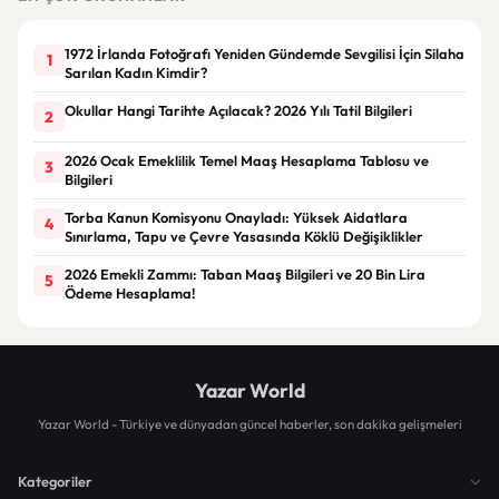
1972 İrlanda Fotoğrafı Yeniden Gündemde Sevgilisi İçin Silaha
1
Sarılan Kadın Kimdir?
Okullar Hangi Tarihte Açılacak? 2026 Yılı Tatil Bilgileri
2
2026 Ocak Emeklilik Temel Maaş Hesaplama Tablosu ve
3
Bilgileri
Torba Kanun Komisyonu Onayladı: Yüksek Aidatlara
4
Sınırlama, Tapu ve Çevre Yasasında Köklü Değişiklikler
2026 Emekli Zammı: Taban Maaş Bilgileri ve 20 Bin Lira
5
Ödeme Hesaplama!
Yazar World
Yazar World - Türkiye ve dünyadan güncel haberler, son dakika gelişmeleri
Kategoriler