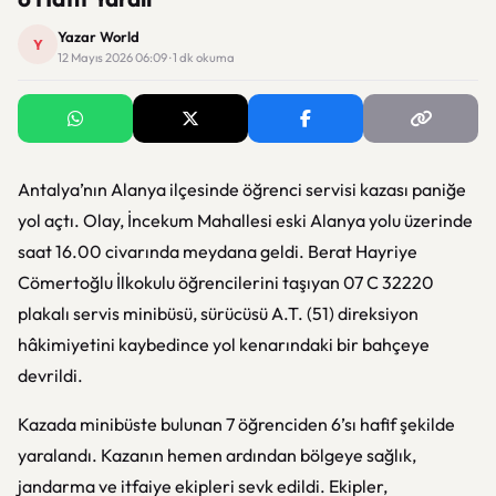
Yazar World
Y
12 Mayıs 2026 06:09 · 1 dk okuma
Antalya’nın Alanya ilçesinde öğrenci servisi kazası paniğe
yol açtı. Olay, İncekum Mahallesi eski Alanya yolu üzerinde
saat 16.00 civarında meydana geldi. Berat Hayriye
Cömertoğlu İlkokulu öğrencilerini taşıyan 07 C 32220
plakalı servis minibüsü, sürücüsü A.T. (51) direksiyon
hâkimiyetini kaybedince yol kenarındaki bir bahçeye
devrildi.
Kazada minibüste bulunan 7 öğrenciden 6’sı hafif şekilde
yaralandı. Kazanın hemen ardından bölgeye sağlık,
jandarma ve itfaiye ekipleri sevk edildi. Ekipler,