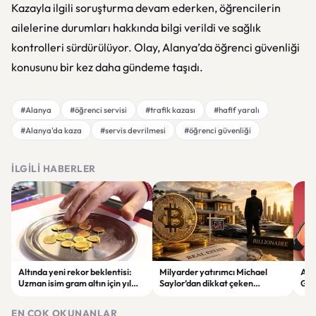
Kazayla ilgili soruşturma devam ederken, öğrencilerin
ailelerine durumları hakkında bilgi verildi ve sağlık
kontrolleri sürdürülüyor. Olay, Alanya’da öğrenci güvenliği
konusunu bir kez daha gündeme taşıdı.
#Alanya
#öğrenci servisi
#trafik kazası
#hafif yaralı
#Alanya'da kaza
#servis devrilmesi
#öğrenci güvenliği
İLGILI HABERLER
Altında yeni rekor beklentisi:
Milyarder yatırımcı Michael
Ars
Uzman isim gram altın için yıl
Saylor’dan dikkat çeken
Guim
sonu tahminini açıkladı
açıklama: “Ev almak yerine kıt
varlıklara yönelin”
EN ÇOK OKUNANLAR