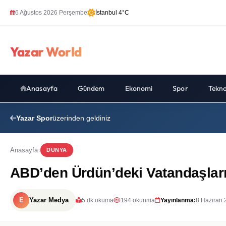
6 Ağustos 2026 Perşembe
İstanbul 4°C
Yazar World
Anasayfa
Gündem
Ekonomi
Spor
Tekno
Yazar Spor
üzerinden geldiniz
Anasayfa
DUNYA
ABD’den Ürdün’deki Vatandaşların
E
Yazar Medya
5 dk okuma
194 okunma
Yayınlanma:
8 Haziran 