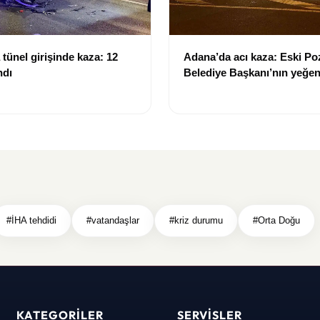
tünel girişinde kaza: 12
Adana’da acı kaza: Eski Po
ndı
Belediye Başkanı’nın yeğen
yitirdi
#İHA tehdidi
#vatandaşlar
#kriz durumu
#Orta Doğu
KATEGORILER
SERVISLER