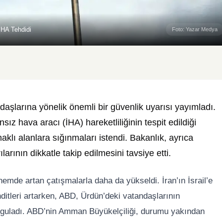
İHA Tehdidi
Foto: Yazar Medya
aşlarına yönelik önemli bir güvenlik uyarısı yayımladı.
z hava aracı (İHA) hareketliliğinin tespit edildiği
naklı alanlara sığınmaları istendi. Bakanlık, ayrıca
arının dikkatle takip edilmesini tavsiye etti.
nemde artan çatışmalarla daha da yükseldi. İran’ın İsrail’e
hditleri artarken, ABD, Ürdün’deki vatandaşlarının
urguladı. ABD’nin Amman Büyükelçiliği, durumu yakından