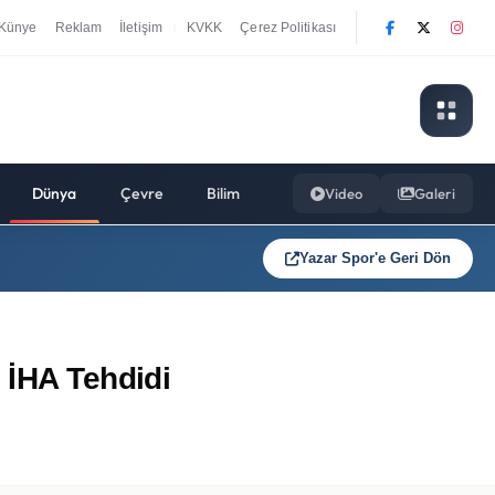
Künye
Reklam
İletişim
KVKK
Çerez Politikası
|
Dünya
Çevre
Bilim
Video
Galeri
Yazar Spor'e Geri Dön
 İHA Tehdidi