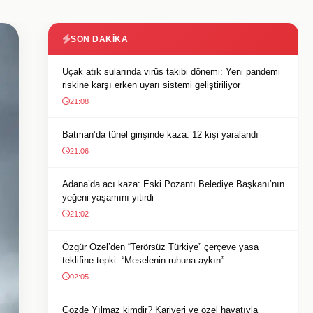
SON DAKIKA
Uçak atık sularında virüs takibi dönemi: Yeni pandemi
riskine karşı erken uyarı sistemi geliştiriliyor
21:08
Batman’da tünel girişinde kaza: 12 kişi yaralandı
21:06
Adana’da acı kaza: Eski Pozantı Belediye Başkanı’nın
yeğeni yaşamını yitirdi
21:02
Özgür Özel’den “Terörsüz Türkiye” çerçeve yasa
teklifine tepki: “Meselenin ruhuna aykırı”
02:05
Gözde Yılmaz kimdir? Kariyeri ve özel hayatıyla