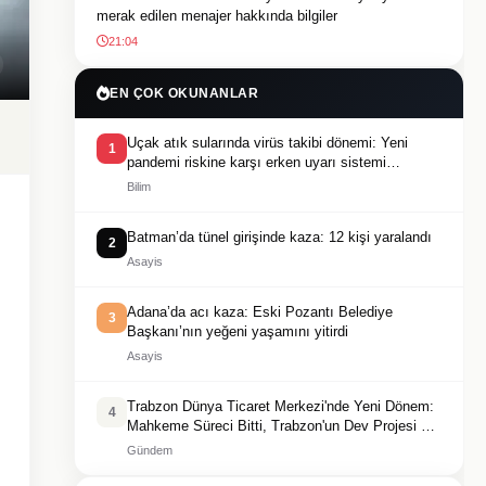
merak edilen menajer hakkında bilgiler
21:04
EN ÇOK OKUNANLAR
Uçak atık sularında virüs takibi dönemi: Yeni
1
pandemi riskine karşı erken uyarı sistemi
geliştiriliyor
Bilim
Batman’da tünel girişinde kaza: 12 kişi yaralandı
2
Asayis
Adana’da acı kaza: Eski Pozantı Belediye
3
Başkanı’nın yeğeni yaşamını yitirdi
Asayis
Trabzon Dünya Ticaret Merkezi'nde Yeni Dönem:
4
Mahkeme Süreci Bitti, Trabzon'un Dev Projesi Ne
Zaman Tamamlanacak?
Gündem