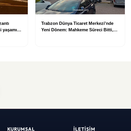
zantı
Trabzon Dünya Ticaret Merkezi'nde
i yaşamını
Yeni Dönem: Mahkeme Süreci Bitti,
Trabzon'un Dev Projesi Ne Zaman
Tamamlanacak?
KURUMSAL
İLETIŞIM