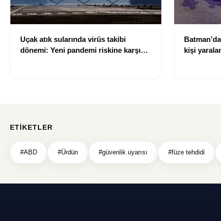
Uçak atık sularında virüs takibi
Batman’da 
dönemi: Yeni pandemi riskine karşı
kişi yarala
erken uyarı sistemi geliştiriliyor
ETIKETLER
#ABD
#Ürdün
#güvenlik uyarısı
#füze tehdidi