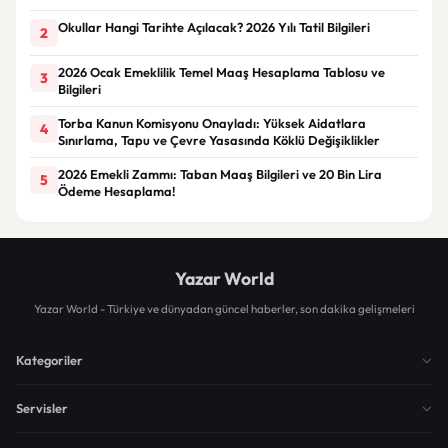
Okullar Hangi Tarihte Açılacak? 2026 Yılı Tatil Bilgileri
2
2026 Ocak Emeklilik Temel Maaş Hesaplama Tablosu ve
3
Bilgileri
Torba Kanun Komisyonu Onayladı: Yüksek Aidatlara
4
Sınırlama, Tapu ve Çevre Yasasında Köklü Değişiklikler
2026 Emekli Zammı: Taban Maaş Bilgileri ve 20 Bin Lira
5
Ödeme Hesaplama!
Yazar World
Yazar World - Türkiye ve dünyadan güncel haberler, son dakika gelişmeleri
Kategoriler
Servisler