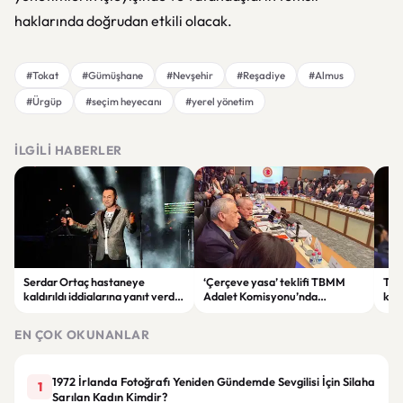
haklarında doğrudan etkili olacak.
#Tokat
#Gümüşhane
#Nevşehir
#Reşadiye
#Almus
#Ürgüp
#seçim heyecanı
#yerel yönetim
İLGILI HABERLER
Serdar Ortaç hastaneye
‘Çerçeve yasa’ teklifi TBMM
Ter
kaldırıldı iddialarına yanıt verdi:
Adalet Komisyonu’nda
kri
“Rutin tedavim için buradayım”
görüşülüyor
tek
gör
EN ÇOK OKUNANLAR
1972 İrlanda Fotoğrafı Yeniden Gündemde Sevgilisi İçin Silaha
1
Sarılan Kadın Kimdir?