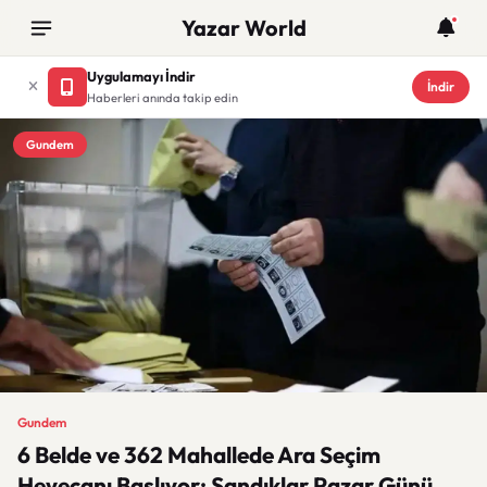
Yazar World
Uygulamayı İndir
İndir
Haberleri anında takip edin
Gundem
Gundem
6 Belde ve 362 Mahallede Ara Seçim
Heyecanı Başlıyor: Sandıklar Pazar Günü